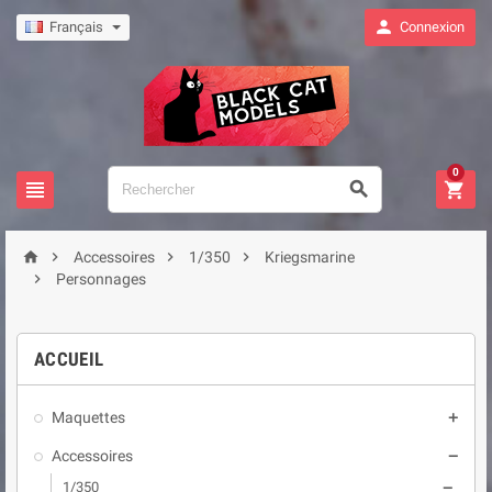

Français
Connexion
0







Accessoires
1/350
Kriegsmarine

Personnages
ACCUEIL
Maquettes

Accessoires

1/350
