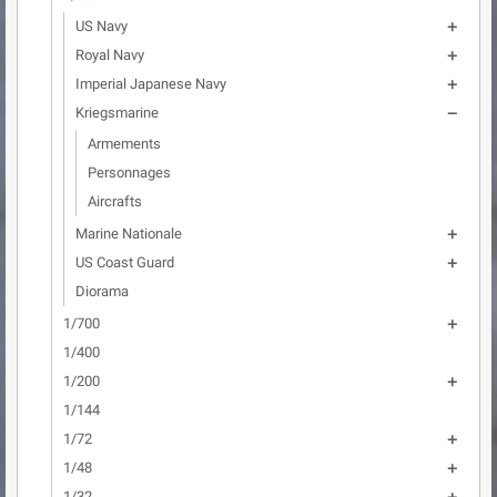
US Navy

Royal Navy

Imperial Japanese Navy

Kriegsmarine

Armements
Personnages
Aircrafts
Marine Nationale

US Coast Guard

Diorama
1/700

1/400
1/200

1/144
1/72

1/48

1/32