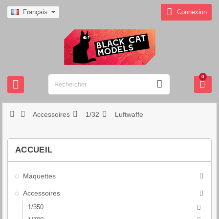

Français
Connexion
0







Accessoires
1/32
Luftwaffe
ACCUEIL
Maquettes

Accessoires

1/350
