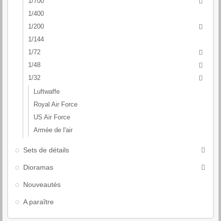
1/700

1/400
1/200

1/144
1/72

1/48

1/32

Luftwaffe
Royal Air Force
US Air Force
Armée de l'air
Sets de détails

Dioramas

Nouveautés
A paraître