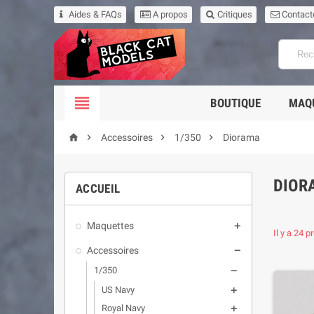
Aides & FAQs
A propos
Critiques
Contact

BOUTIQUE
MAQ




Accessoires
1/350
Diorama
DIOR
ACCUEIL
Maquettes

Il y a 24 p
Accessoires

1/350

US Navy

Royal Navy
