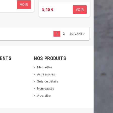
VOIR
5,45 €
VOIR
1
2
SUIVANT

IENTS
NOS PRODUITS
Maquettes
Accessoires
Sets de détails
Nouveautés
A paraître