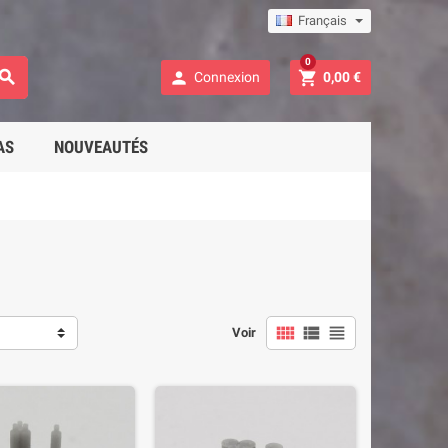
Français
0



Connexion
0,00 €
AS
NOUVEAUTÉS



Voir