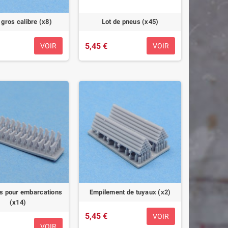
gros calibre (x8)
Lot de pneus (x45)
5,45 €
VOIR
VOIR
s pour embarcations
Empilement de tuyaux (x2)
(x14)
5,45 €
VOIR
VOIR