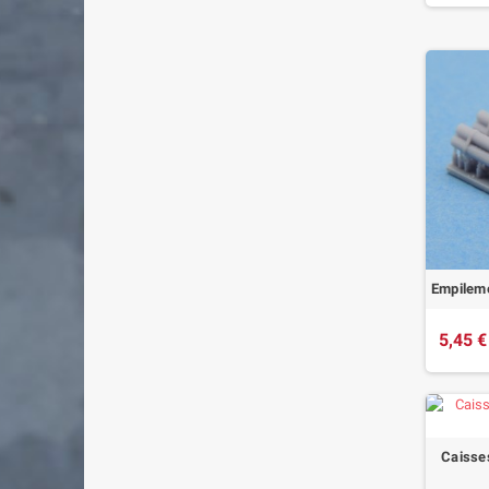
Empileme
5,45 €
Caisses