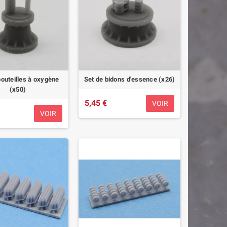
bouteilles à oxygène
Set de bidons d'essence (x26)
(x50)
5,45 €
VOIR
VOIR