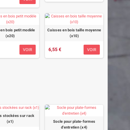
en bois petit modèle
Caisses en bois taille moyenne
(x20)
(x10)
6,55 €
VOIR
VOIR
s stockées sur rack
Socle pour plate-formes
(x1)
d'entretien (x4)