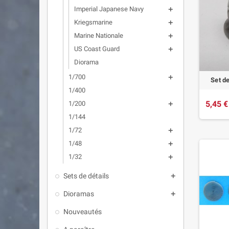
Imperial Japanese Navy

Kriegsmarine

Marine Nationale

US Coast Guard

Diorama
1/700

Set d
1/400
5,45 €
1/200

1/144
1/72

1/48

1/32

Sets de détails

Dioramas

Nouveautés