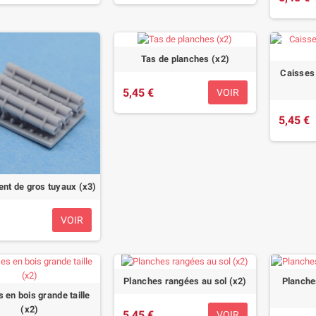
Tas de planches (x2)
Caisses 
5,45 €
VOIR
5,45 €
nt de gros tuyaux (x3)
VOIR
Planches rangées au sol (x2)
Planche
 en bois grande taille
(x2)
5,45 €
VOIR