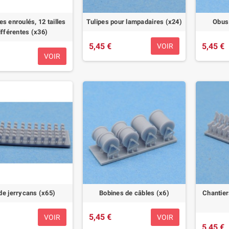
s enroulés, 12 tailles
Tulipes pour lampadaires (x24)
Obus 
ifférentes (x36)
5,45 €
5,45 €
VOIR
VOIR
de jerrycans (x65)
Bobines de câbles (x6)
Chantier
5,45 €
VOIR
VOIR
5,45 €