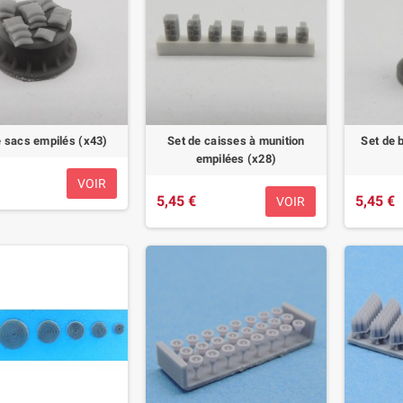
e sacs empilés (x43)
Set de caisses à munition
Set de 
empilées (x28)
VOIR
5,45 €
5,45 €
VOIR