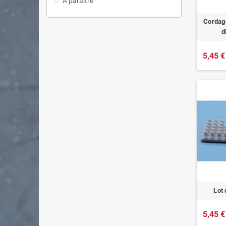
A paraître
Cordage
d
5,45 €
Lot 
5,45 €