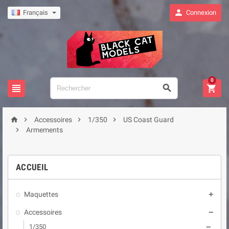

Français
Connexion
0







Accessoires
1/350
US Coast Guard

Armements
ACCUEIL
Maquettes

Accessoires

1/350
