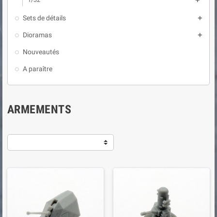

Sets de détails

Dioramas

Nouveautés
A paraître
ARMEMENTS