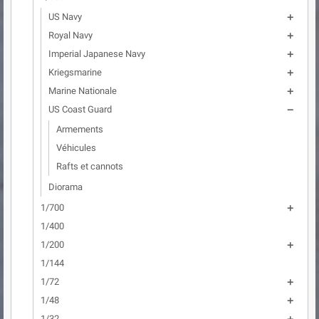
US Navy

Royal Navy

Imperial Japanese Navy

Kriegsmarine

Marine Nationale

US Coast Guard

Armements
Véhicules
Rafts et cannots
Diorama
1/700

1/400
1/200

1/144
1/72

1/48

1/32