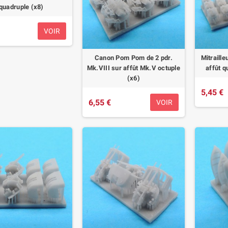
quadruple (x8)
VOIR
Canon Pom Pom de 2 pdr.
Mitraille
Mk.VIII sur affût Mk.V octuple
affût q
(x6)
5,45 €
6,55 €
VOIR