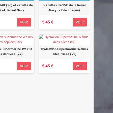
4ft (x6) et vedette de
Vedettes de 25ft de la Royal
 (x4) Royal Navy
Navy (x2 de chaque)
5,45 €
VOIR
VOIR
n Supermarine Walrus
Hydravion Supermarine Walrus
es dépliées (x2)
ailes pliées (x2)
5,45 €
VOIR
VOIR