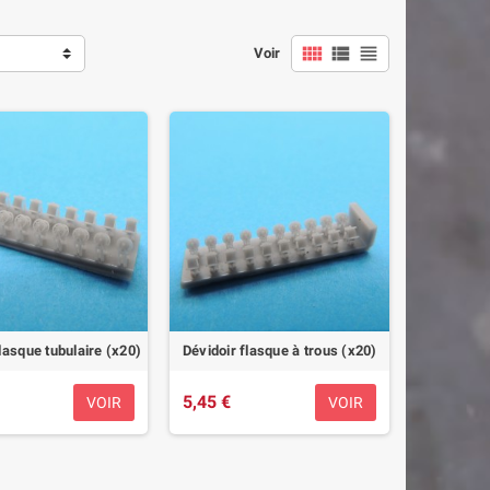



Voir
lasque tubulaire (x20)
Dévidoir flasque à trous (x20)
5,45 €
VOIR
VOIR