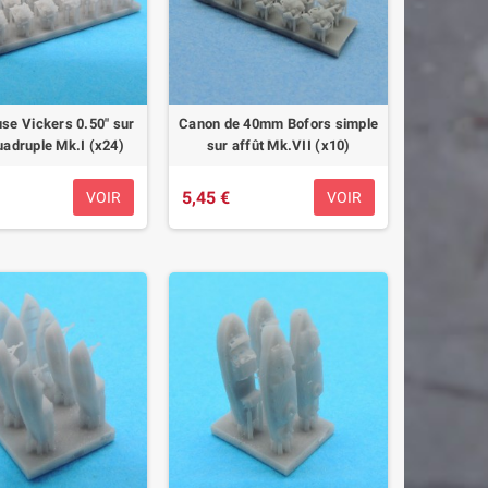
use Vickers 0.50" sur
Canon de 40mm Bofors simple
uadruple Mk.I (x24)
sur affût Mk.VII (x10)
5,45 €
VOIR
VOIR