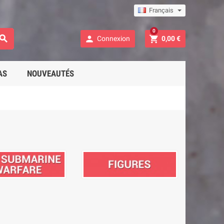
Français
0



Connexion
0,00 €
AS
NOUVEAUTÉS