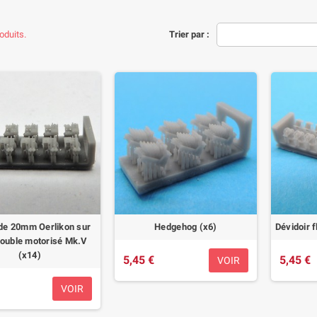
roduits.
Trier par :
de 20mm Oerlikon sur
Hedgehog (x6)
Dévidoir f
double motorisé Mk.V
(x14)
5,45 €
5,45 €
VOIR
VOIR