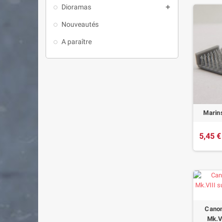
Dioramas

Nouveautés
A paraître
Marins
5,45 €
Canon
Mk.VI