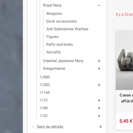
Royal Navy

Weapons
Il y a 20 p
Deck accessories
Anti Submarines Warfare
Figures
Rafts and boats
Aircrafts
Imperial Japanese Navy

Kriegsmarine

1/400
1/200

1/144
Canon 
1/72

affût 
1/48

1/32

5,45 €
Sets de détails
