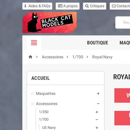
Aides & FAQs
A propos
Critiques
Contact

BOUTIQUE
MAQ




Accessoires
1/700
Royal Navy
ROYA
ACCUEIL
Maquettes

Accessoires

1/350

1/700

US Navy
