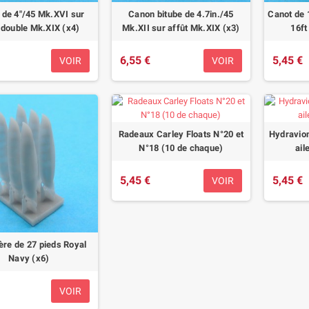
de 4"/45 Mk.XVI sur
Canon bitube de 4.7in./45
Canot de 1
 double Mk.XIX (x4)
Mk.XII sur affût Mk.XIX (x3)
16ft
6,55 €
5,45 €
VOIR
VOIR
Radeaux Carley Floats N°20 et
Hydravio
N°18 (10 de chaque)
ail
5,45 €
5,45 €
VOIR
ère de 27 pieds Royal
Navy (x6)
VOIR