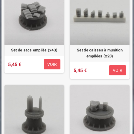
Set de sacs empilés (x43)
Set de caisses à munition
empilées (x28)
5,45 €
VOIR
5,45 €
VOIR