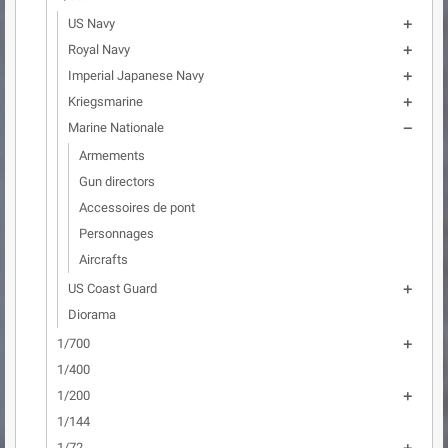
US Navy

Royal Navy

Imperial Japanese Navy

Kriegsmarine

Marine Nationale

Armements
Gun directors
Accessoires de pont
Personnages
Aircrafts
US Coast Guard

Diorama
1/700

1/400
1/200

1/144
1/72