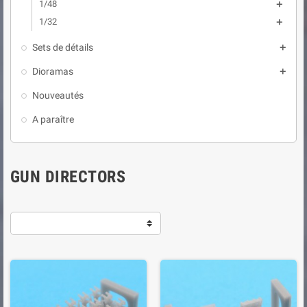
1/48

1/32

Sets de détails

Dioramas

Nouveautés
A paraître
GUN DIRECTORS