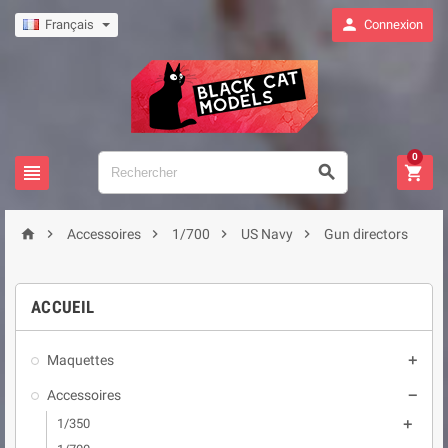

Français
Connexion
0








Accessoires
1/700
US Navy
Gun directors
ACCUEIL
Maquettes

Accessoires

1/350
