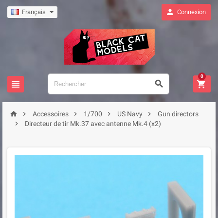

Français
Connexion
0








Accessoires
1/700
US Navy
Gun directors

Directeur de tir Mk.37 avec antenne Mk.4 (x2)