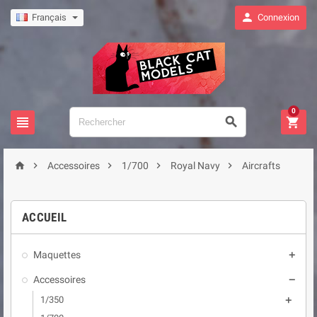

Français
Connexion
0








Accessoires
1/700
Royal Navy
Aircrafts
ACCUEIL
Maquettes

Accessoires

1/350
