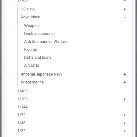
1/700

US Navy

Royal Navy

Weapons
Deck accessories
Anti Submarines Warfare
Figures
Rafts and boats
Aircrafts
Imperial Japanese Navy

Kriegsmarine

1/400
1/200

1/144
1/72

1/48

1/32
