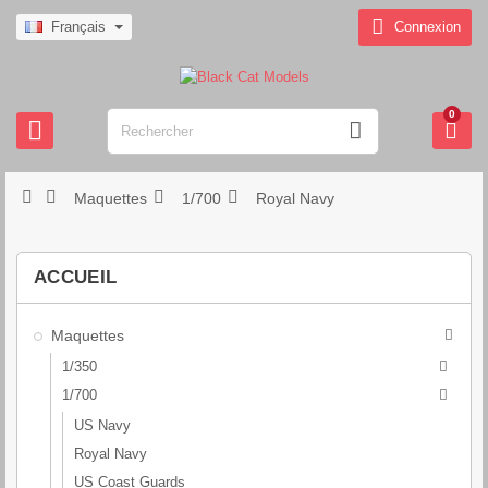

Français
Connexion
0







Maquettes
1/700
Royal Navy
ACCUEIL
Maquettes

1/350

1/700

US Navy
Royal Navy
US Coast Guards