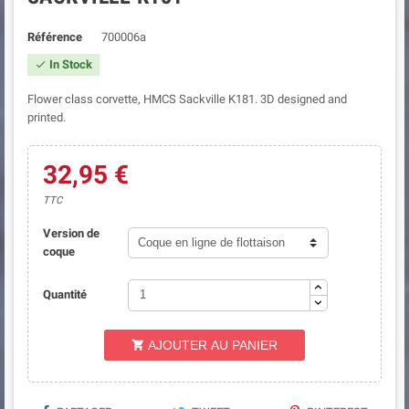
Référence
700006a
In Stock

Flower class corvette, HMCS Sackville K181. 3D designed and
printed.
32,95 €
TTC
Version de
coque
Quantité
AJOUTER AU PANIER
