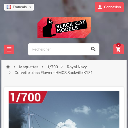

Français
Connexion
0







Maquettes
1/700
Royal Navy

Corvette class Flower - HMCS Sackville K181