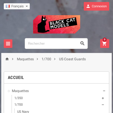

Français
Connexion
0







Maquettes
1/700
US Coast Guards
ACCUEIL
Maquettes

1/350

1/700

US Navy