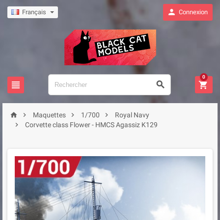

Français
Connexion
0







Maquettes
1/700
Royal Navy

Corvette class Flower - HMCS Agassiz K129