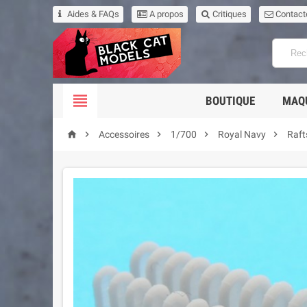
Aides & FAQs
A propos
Critiques
Contact

BOUTIQUE
MAQ





Accessoires
1/700
Royal Navy
Raft