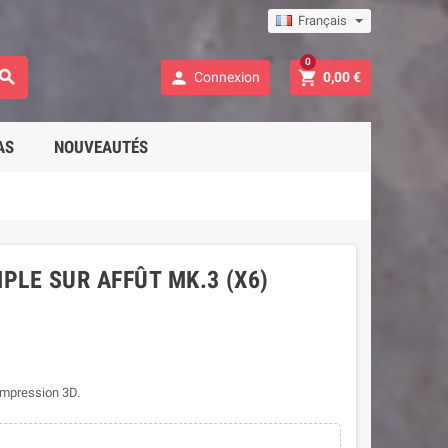
Français
0



Connexion
0,00 €
AS
NOUVEAUTÉS
LE SUR AFFÛT MK.3 (X6)
impression 3D.