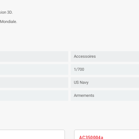
ion 3D.
 Mondiale.
Accessoires
1/700
US Navy
Armements
AC350004a