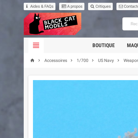
Aides & FAQs
A propos
Critiques
Contact

BOUTIQUE
MAQ





Accessoires
1/700
US Navy
Weapo