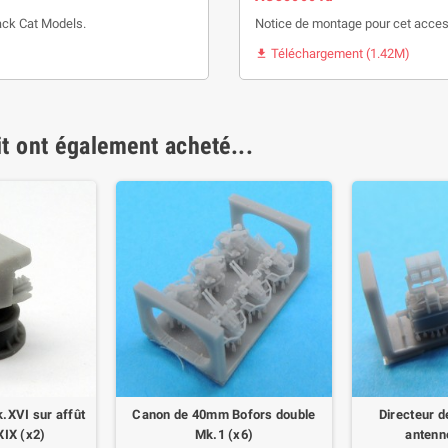
ack Cat Models.
Notice de montage pour cet acces
Téléchargement (1.42M)

it ont également acheté...
.XVI sur affût
Canon de 40mm Bofors double
Directeur d
XIX (x2)
Mk.1 (x6)
antenn