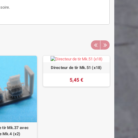
soire.
Directeur de tir Mk.51 (x18)
Canon d
5,45 €
e tir Mk.37 avec
e Mk.4 (x2)