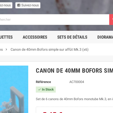
ez-nous
Suivez-nous
UETTES
ACCESSOIRES
SETS DE DÉTAILS
DIORAM

ns
Canon de 40mm Bofors simple sur affût Mk.3 (x6)
CANON DE 40MM BOFORS SIMP
Référence
AC700004
In Stock

Set de 6 canons de 40mm Bofors monotube Mk.3, en 