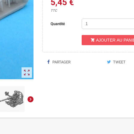
5,45 €
TTC
Quantité
AJOUTER AU PANI

PARTAGER
TWEET

