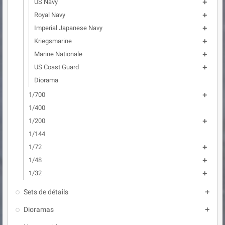
US Navy

Royal Navy

Imperial Japanese Navy

Kriegsmarine

Marine Nationale

US Coast Guard

Diorama
1/700

1/400
1/200

1/144
1/72

1/48

1/32

Sets de détails

Dioramas
