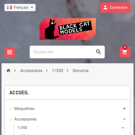

Français
Connexion
0







Accessoires
1/350
Diorama
ACCUEIL
Maquettes

Accessoires

1/350
