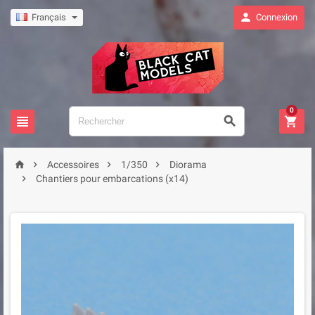

Français
Connexion
0







Accessoires
1/350
Diorama

Chantiers pour embarcations (x14)