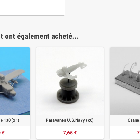
it ont également acheté...
re 130 (x1)
Paravanes U.S.Navy (x6)
Cranes
 €
7,65 €
7