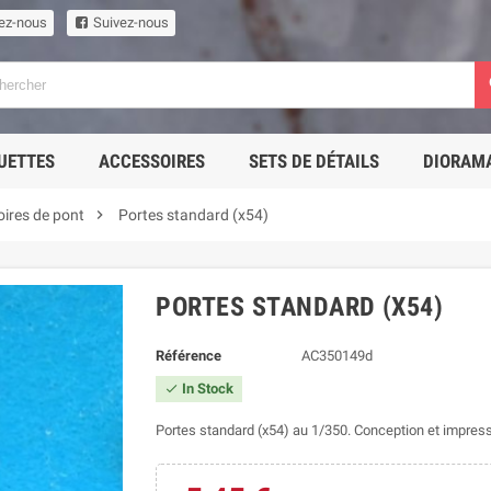
ez-nous
Suivez-nous
UETTES
ACCESSOIRES
SETS DE DÉTAILS
DIORAM

ires de pont
Portes standard (x54)
PORTES STANDARD (X54)
Référence
AC350149d
In Stock

Portes standard (x54) au 1/350. Conception et impress