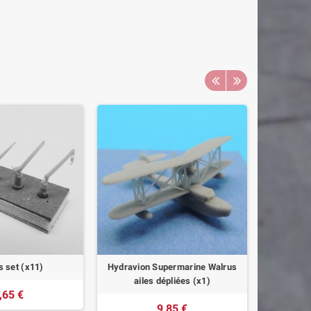
 set (x11)
Hydravion Supermarine Walrus
Project
ailes dépliées (x1)
J
,65 €
9,85 €