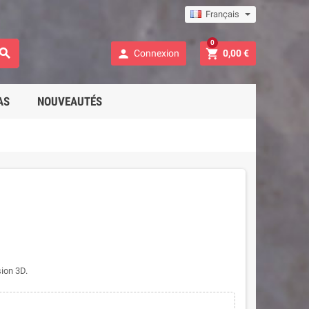
Français
0



Connexion
0,00 €
AS
NOUVEAUTÉS
ion 3D.