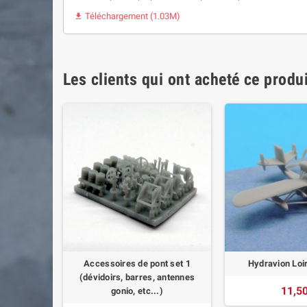
Téléchargement (1.03M)

Les clients qui ont acheté ce produ
laire (x12)
Accessoires de pont set 1
Hydravion Loi
(dévidoirs, barres, antennes
11,50
gonio, etc...)