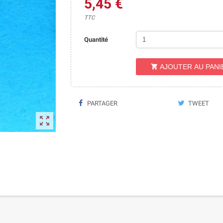
5,45 €
TTC
Quantité
AJOUTER AU PANI

PARTAGER
TWEET
