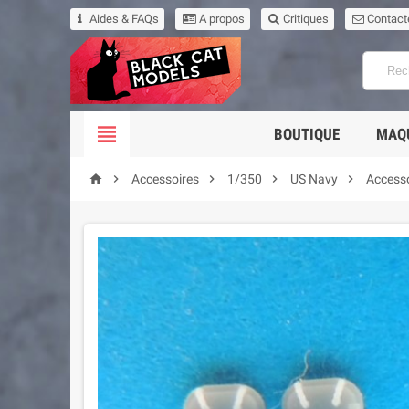
Aides & FAQs
A propos
Critiques
Contact

BOUTIQUE
MAQ





Accessoires
1/350
US Navy
Accesso