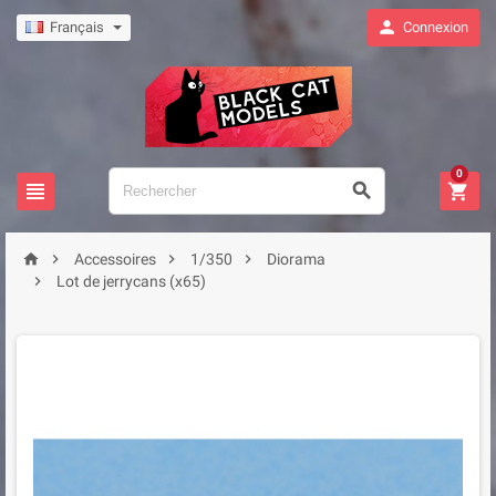

Français
Connexion
0







Accessoires
1/350
Diorama

Lot de jerrycans (x65)