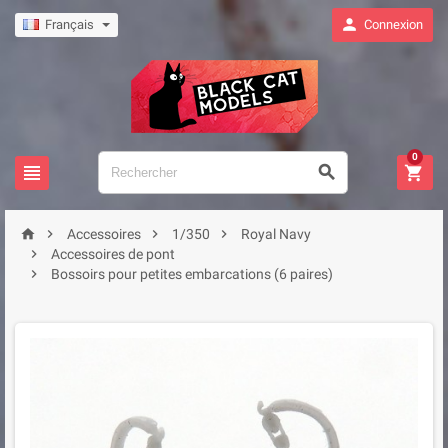

Français
Connexion
0







Accessoires
1/350
Royal Navy

Accessoires de pont

Bossoirs pour petites embarcations (6 paires)