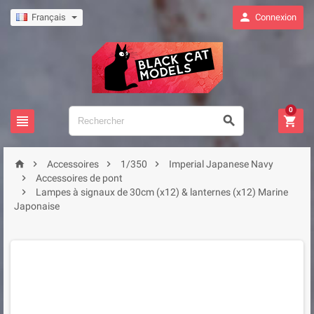

Français
Connexion
0







Accessoires
1/350
Imperial Japanese Navy

Accessoires de pont

Lampes à signaux de 30cm (x12) & lanternes (x12) Marine
Japonaise