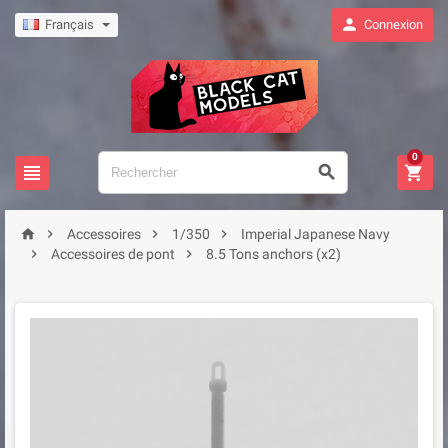

Français
Connexion
0







Accessoires
1/350
Imperial Japanese Navy


Accessoires de pont
8.5 Tons anchors (x2)