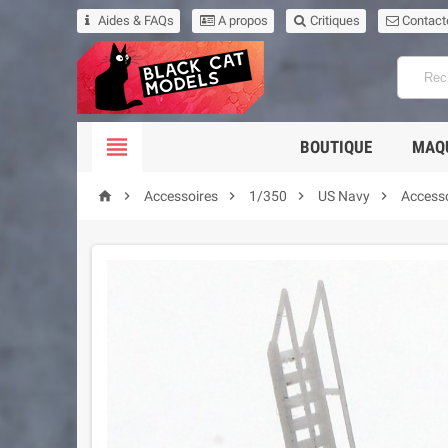
Aides & FAQs
A propos
Critiques
Contact

BOUTIQUE
MAQ





Accessoires
1/350
US Navy
Accesso