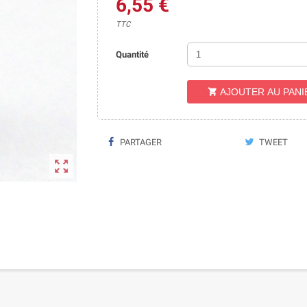
6,55 €
TTC
Quantité
AJOUTER AU PANI

PARTAGER
TWEET
