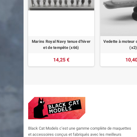
 (x 120)
Marins Royal Navy tenue d'hiver
Vedette à moteur
et de tempête (x66)
(x2
14,25 €
10,40
Black Cat Models c’est une gamme complète de maquettes
et accessoires conçus et fabriqués avec les meilleurs