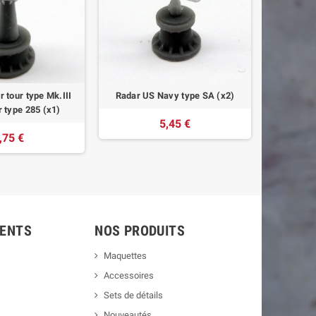
r tour type Mk.III
Radar US Navy type SA (x2)
Bittes d'
 type 285 (x1)
croise
5,45 €
,75 €
IENTS
NOS PRODUITS
Maquettes
Accessoires
Sets de détails
Nouveautés