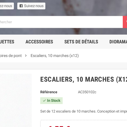
ez-nous
Suivez-nous
UETTES
ACCESSOIRES
SETS DE DÉTAILS
DIORAM

ires de pont
Escaliers, 10 marches (x12)
ESCALIERS, 10 MARCHES (X1
Référence
AC350102c
In Stock

Set de 12 escaliers de 10 marches. Conception et imp