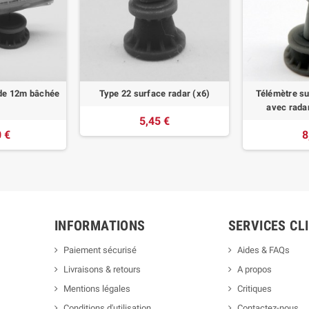
 de 12m bâchée
Type 22 surface radar (x6)
Télémètre su
)
avec radar
5,45 €
 €
8
INFORMATIONS
SERVICES CL
Paiement sécurisé
Aides & FAQs
Livraisons & retours
A propos
Mentions légales
Critiques
Conditions d'utilisation
Contactez-nous