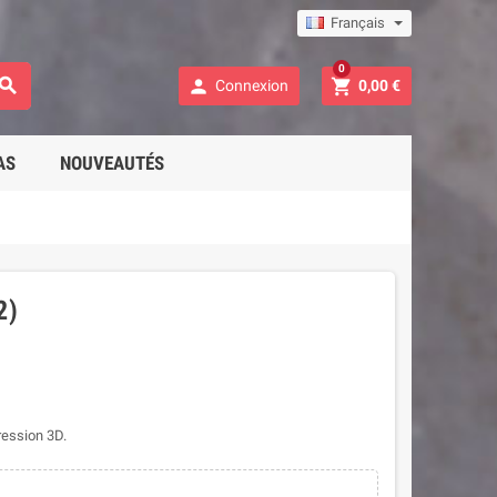
Français
0



Connexion
0,00 €
AS
NOUVEAUTÉS
2)
ression 3D.