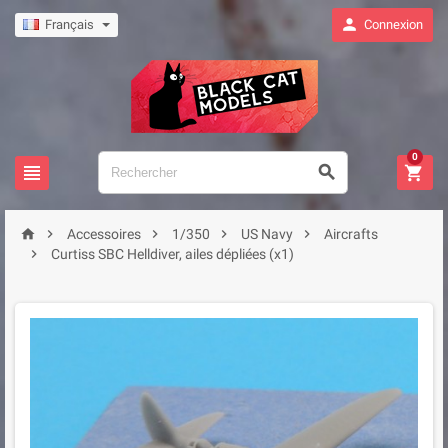

Français
Connexion
0








Accessoires
1/350
US Navy
Aircrafts

Curtiss SBC Helldiver, ailes dépliées (x1)