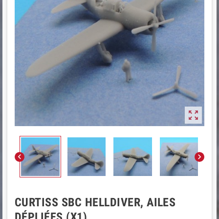



CURTISS SBC HELLDIVER, AILES
DÉPLIÉES (X1)