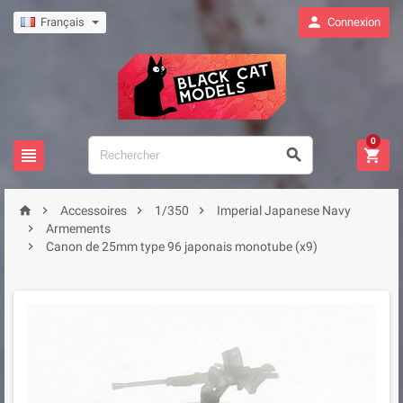

Français
Connexion
0







Accessoires
1/350
Imperial Japanese Navy

Armements

Canon de 25mm type 96 japonais monotube (x9)