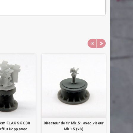
Lanceur 7
p
7cm FLAK SK C30
Directeur de tir Mk.51 avec viseur
affut Dopp avec
Mk.15 (x8)