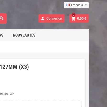
Français
0



Connexion
0,00 €
AS
NOUVEAUTÉS
127MM (X3)
ression 3D.