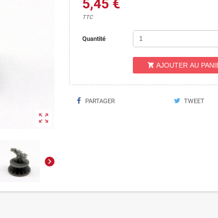
5,45 €
TTC
Quantité
AJOUTER AU PANI

PARTAGER
TWEET

