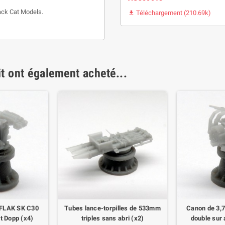
ack Cat Models.
Téléchargement (210.69k)

it ont également acheté...
 FLAK SK C30
Tubes lance-torpilles de 533mm
Canon de 3,
ut Dopp (x4)
triples sans abri (x2)
double sur 