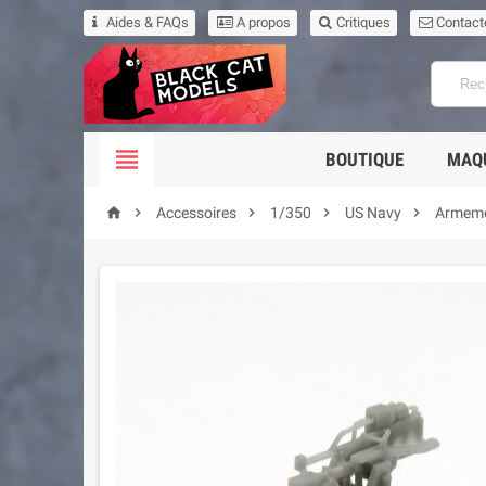
Aides & FAQs
A propos
Critiques
Contact

BOUTIQUE
MAQ





Accessoires
1/350
US Navy
Armem