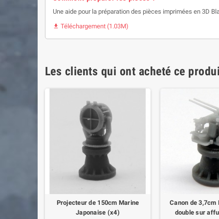
Une aide pour la préparation des pièces imprimées en 3D Bl
Téléchargement (1.03M)

Les clients qui ont acheté ce produ
12m bâchée
Projecteur de 150cm Marine
Canon de 3,7cm
Japonaise (x4)
double sur aff