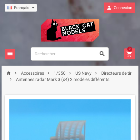

Français
Connexion
0








Accessoires
1/350
US Navy
Directeurs de tir

Antennes radar Mark 3 (x4) 2 modèles différents