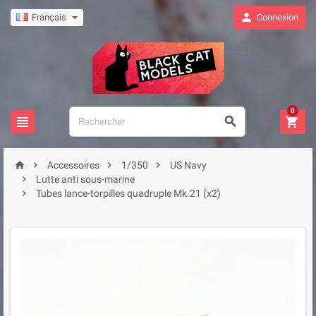

Français
Connexion
0







Accessoires
1/350
US Navy

Lutte anti sous-marine

Tubes lance-torpilles quadruple Mk.21 (x2)