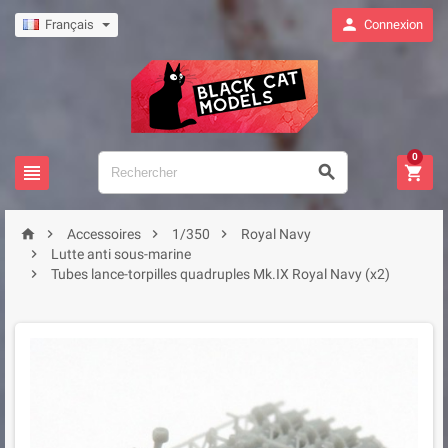

Français
Connexion
0







Accessoires
1/350
Royal Navy

Lutte anti sous-marine

Tubes lance-torpilles quadruples Mk.IX Royal Navy (x2)