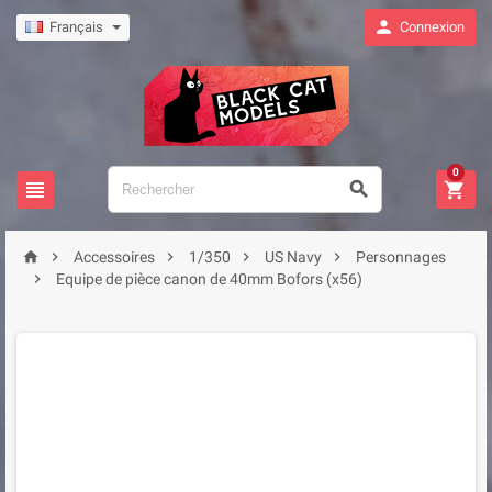

Français
Connexion
0








Accessoires
1/350
US Navy
Personnages

Equipe de pièce canon de 40mm Bofors (x56)