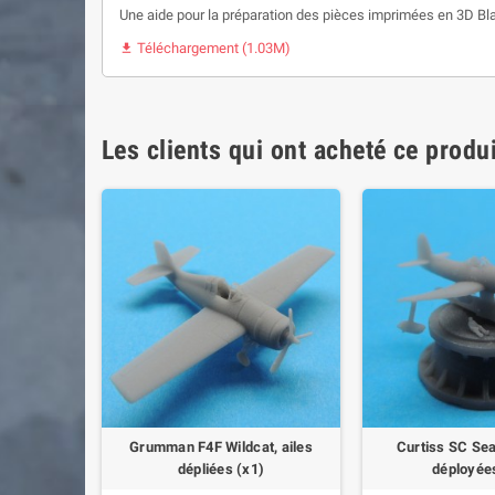
Une aide pour la préparation des pièces imprimées en 3D Bl
Téléchargement (1.03M)

Les clients qui ont acheté ce produ
her (x2)
Grumman F4F Wildcat, ailes
Curtiss SC Se
dépliées (x1)
déployée