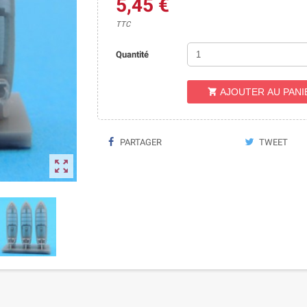
5,45 €
TTC
Quantité
AJOUTER AU PANI

PARTAGER
TWEET
