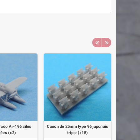
ado Ar-196 ailes
Canon de 25mm type 96 japonais
Radeau à
iées (x2)
triple (x15)
h