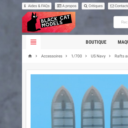
Aides & FAQs
A propos
Critiques
Contact

BOUTIQUE
MAQ





Accessoires
1/700
US Navy
Rafts a