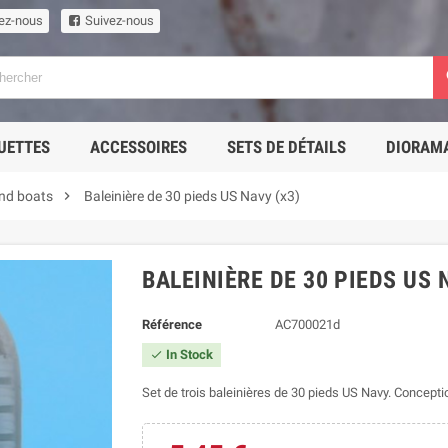
ez-nous
Suivez-nous
UETTES
ACCESSOIRES
SETS DE DÉTAILS
DIORAM

nd boats
Baleinière de 30 pieds US Navy (x3)
BALEINIÈRE DE 30 PIEDS US 
Référence
AC700021d
In Stock

Set de trois baleinières de 30 pieds US Navy. Concepti