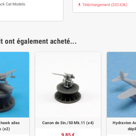
ack Cat Models.
Téléchargement (333.63k)

it ont également acheté...
ahawk ailes
Canon de 3in./50 Mk.11 (x4)
Hydravion Ar
s (x2)
dépl
9,85 €