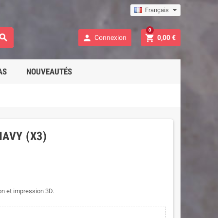
Français
0



Connexion
0,00 €
AS
NOUVEAUTÉS
NAVY (X3)
on et impression 3D.