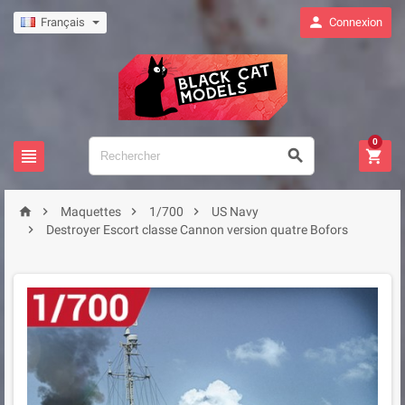

Français
Connexion
0







Maquettes
1/700
US Navy

Destroyer Escort classe Cannon version quatre Bofors