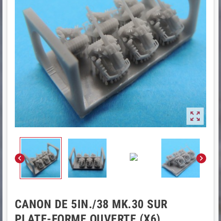



CANON DE 5IN./38 MK.30 SUR
PLATE-FORME OUVERTE (X6)