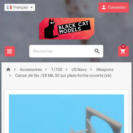

Français
Connexion
0








Accessoires
1/700
US Navy
Weapons

Canon de 5in./38 Mk.30 sur plate-forme ouverte (x6)