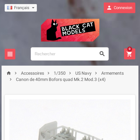

Français
Connexion
0








Accessoires
1/350
US Navy
Armements

Canon de 40mm Bofors quad Mk.2 Mod.3 (x4)