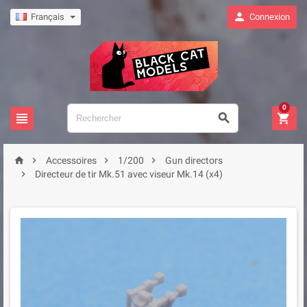

Français
Connexion
0







Accessoires
1/200
Gun directors

Directeur de tir Mk.51 avec viseur Mk.14 (x4)