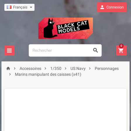

Français
Connexion
0








Accessoires
1/350
US Navy
Personnages

Marins manipulant des caisses (x41)