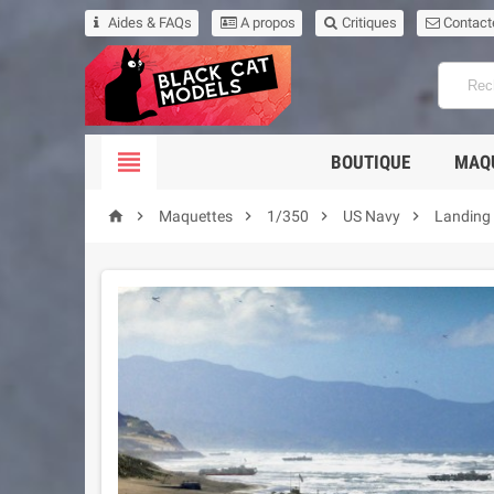
Aides & FAQs
A propos
Critiques
Contact

BOUTIQUE
MAQ





Maquettes
1/350
US Navy
Landing 