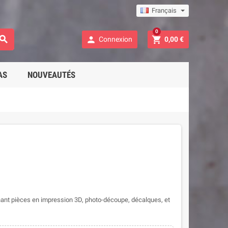
Français
0



Connexion
0,00 €
AS
NOUVEAUTÉS
ant pièces en impression 3D, photo-découpe, décalques, et