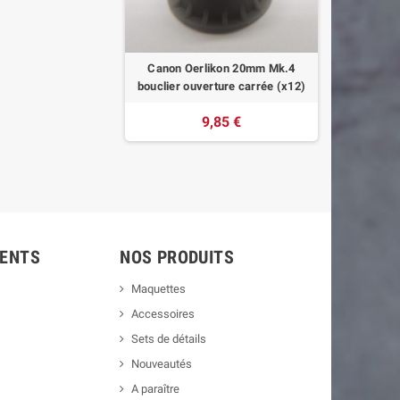
Canon Oerlikon 20mm Mk.4
Equipe de
bouclier ouverture carrée (x12)
9,85 €
IENTS
NOS PRODUITS
Maquettes
Accessoires
Sets de détails
Nouveautés
A paraître