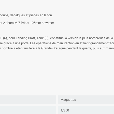
oupe, décalques et pièces en laiton.
 et 2 chars M-7 Priest 105mm howitzer.
T(6), pour Landing Craft, Tank (6), constitue la version la plus nombreuse de la
rière grâce à une porte. Les opérations de manutention en étaient grandement facil
nombre a été transféré à la Grande-Bretagne pendant la guerre, puis aux marine
Maquettes
1/350