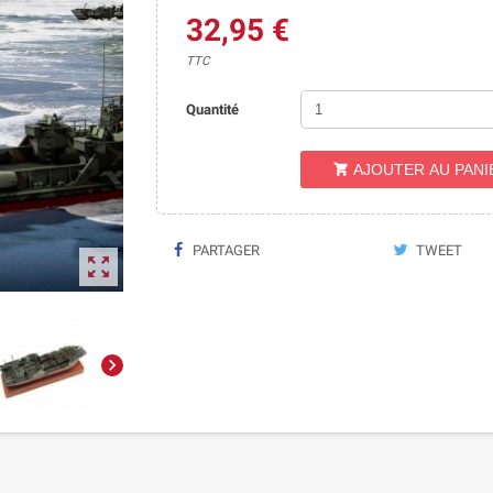
32,95 €
TTC
Quantité
AJOUTER AU PANI

PARTAGER
TWEET

