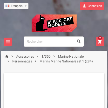

Français
Connexion
0







Accessoires
1/350
Marine Nationale


Personnages
Marins Marine Nationale set 1 (x84)