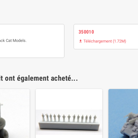
350010
ack Cat Models.
Téléchargement (1.72M)

it ont également acheté...