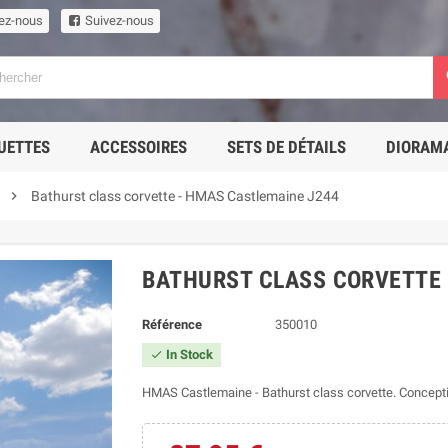
ez-nous
Suivez-nous
UETTES
ACCESSOIRES
SETS DE DÉTAILS
DIORAM

Bathurst class corvette - HMAS Castlemaine J244
BATHURST CLASS CORVETTE 
Référence
350010
In Stock

HMAS Castlemaine - Bathurst class corvette. Concepti