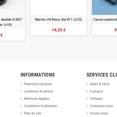
s double 0.303"
Marins US Navy Set N°1 (x72)
Canon automote
er (x10)
14,25 €
9
 €
INFORMATIONS
SERVICES CL
Paiement sécurisé
Aides & FAQs
Livraisons & retours
A propos
Mentions légales
Critiques
Conditions d'utilisation
Contactez-nous
Plan du site
Suivez-nous