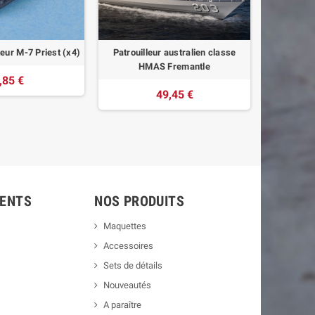
ur M-7 Priest (x4)
Patrouilleur australien classe
Destroyer
HMAS Fremantle
versi
,85 €
49,45 €
IENTS
NOS PRODUITS
Maquettes
Accessoires
Sets de détails
Nouveautés
A paraître