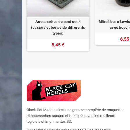
t set 6
Accessoires de pont set 4
Mitrailleuse Lewi
à air)
(casiers et boîtes de différents
avec boucli
types)
6,55
5,45 €
Black Cat Models c’est une gamme complète de maquettes
et accessoires conçus et fabriqués avec les meilleurs
logiciels et imprimantes 3D.