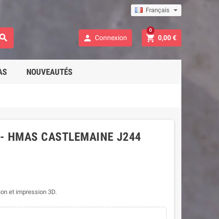
Français
0



Connexion
0,00 €
AS
NOUVEAUTÉS
- HMAS CASTLEMAINE J244
on et impression 3D.