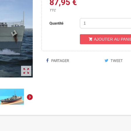
87,95 €
TTC
Quantité
AJOUTER AU PANI

PARTAGER
TWEET

