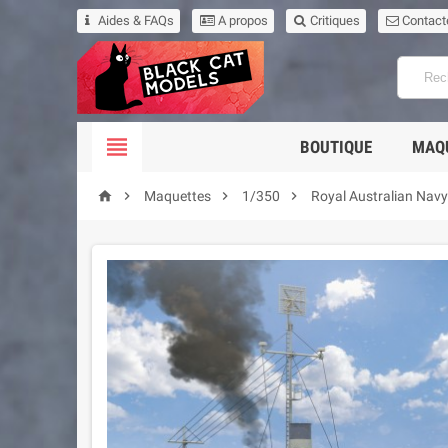
Aides & FAQs
A propos
Critiques
Contact

BOUTIQUE
MAQ




Maquettes
1/350
Royal Australian Navy