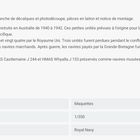
lanche de décalques et photodécoupe, pièces en laiton et notice de montage.
its en Australie de 1940 à 1942. Ces petites unités prévues à l’origine pour la g
cifique.
alie et vingt quatre par le Royaume Uni. Trois unités furent perdues pendant le c
navires marchands. Après guerre, les navires payés par la Grande-Bretagne fur
s HMAS Castlemaine J 244 et HMAS Whyalla J 153 préservés comme navires musées
Maquettes
1/350
Royal Navy