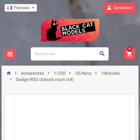

Français
Connexion
0








Accessoires
1/350
US Navy
Véhicules

Dodge W52 châssis court (x4)