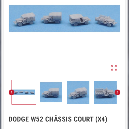



DODGE W52 CHÂSSIS COURT (X4)