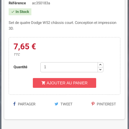
Référence
ac350183a
In Stock

Set de quatre Dodge W52 châssis court. Conception et impression
3D.
7,65 €
TTC
Quantité
AJOUTER AU PANIER

PARTAGER
TWEET
PINTEREST