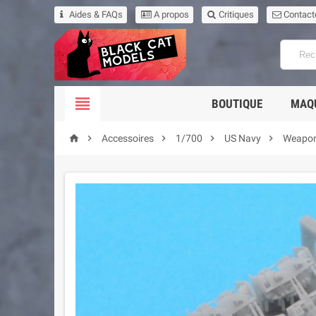
Aides & FAQs
A propos
Critiques
Contact

BOUTIQUE
MAQ





Accessoires
1/700
US Navy
Weapo