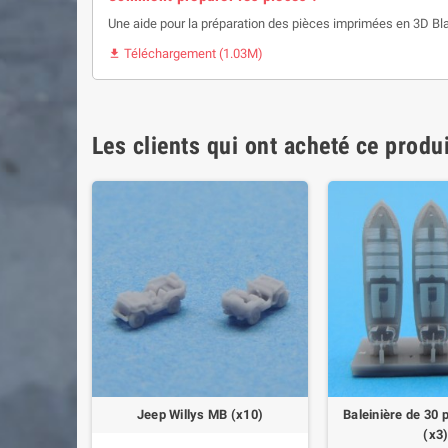
Une aide pour la préparation des pièces imprimées en 3D Bl
Téléchargement (1.03M)

Les clients qui ont acheté ce produ
e sauvetage
Jeep Willys MB (x10)
Baleinière de 30
(x3