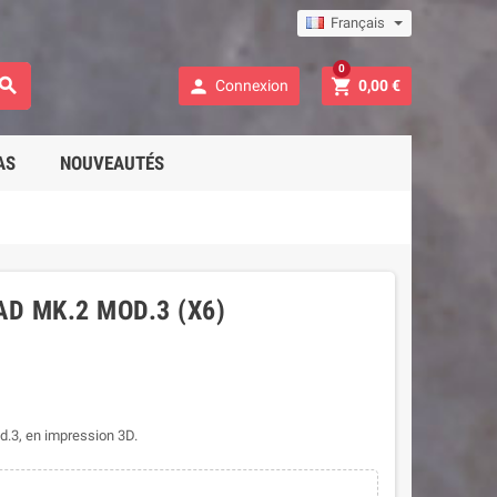
Français
0



Connexion
0,00 €
AS
NOUVEAUTÉS
D MK.2 MOD.3 (X6)
.3, en impression 3D.