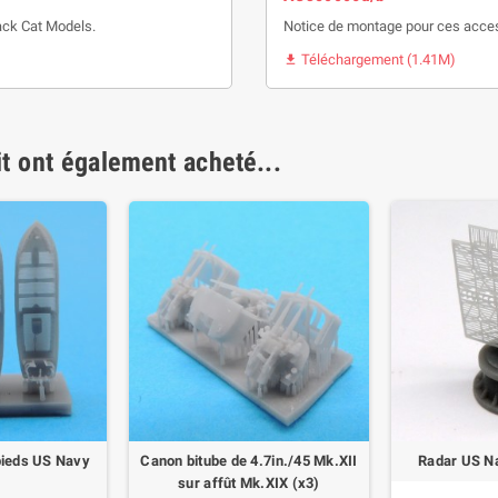
ack Cat Models.
Notice de montage pour ces acces
Téléchargement (1.41M)

it ont également acheté...
 pieds US Navy
Canon bitube de 4.7in./45 Mk.XII
Radar US Na
)
sur affût Mk.XIX (x3)