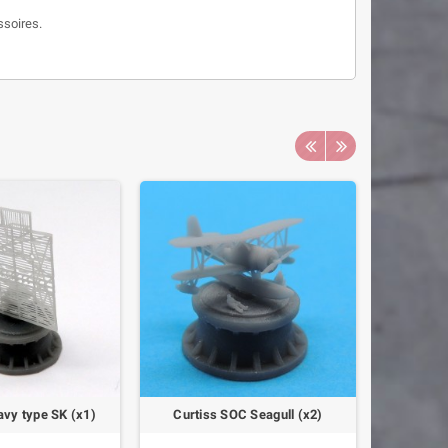
soires.
vy type SK (x1)
Curtiss SOC Seagull (x2)
21in. tri