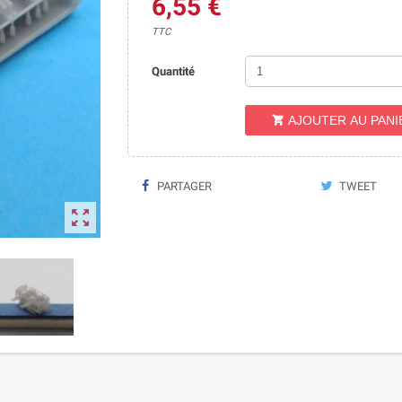
6,55 €
TTC
Quantité
AJOUTER AU PANI

PARTAGER
TWEET
