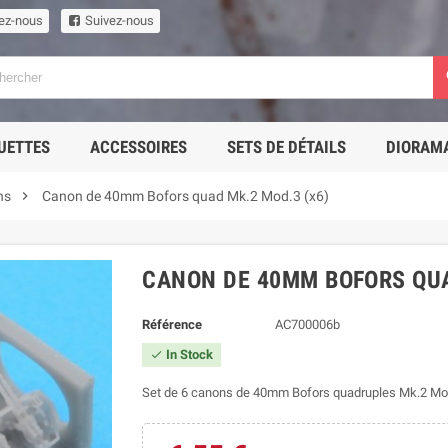
ez-nous
Suivez-nous
UETTES
ACCESSOIRES
SETS DE DÉTAILS
DIORAM

ns
Canon de 40mm Bofors quad Mk.2 Mod.3 (x6)
CANON DE 40MM BOFORS QUA
Référence
AC700006b
In Stock

Set de 6 canons de 40mm Bofors quadruples Mk.2 Mod