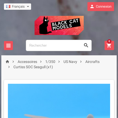

Français
Connexion
0








Accessoires
1/350
US Navy
Aircrafts

Curtiss SOC Seagull (x1)